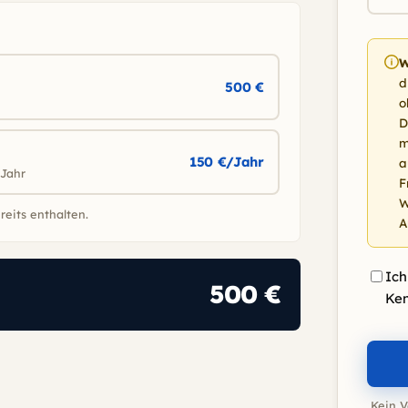
W
d
500 €
o
D
m
150 €/Jahr
a
 Jahr
F
W
reits enthalten.
A
Ich
500 €
Ke
Kein V