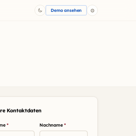
⚙
Demo ansehen
Dunkelmodus einschalten
re Kontaktdaten
ame
*
Nachname
*