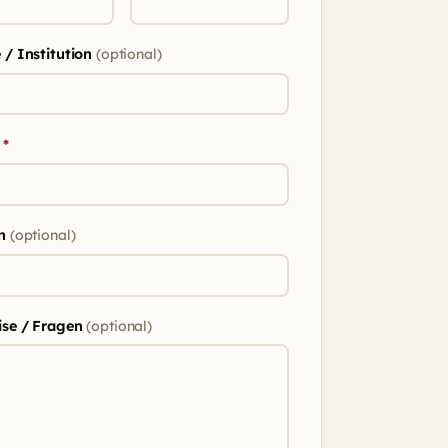
 / Institution
(optional)
l
*
on
(optional)
ise / Fragen
(optional)