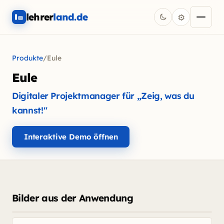
lehrer
land.de
⚙
Dunkelmodus einscha
Menü öf
Produkte
/
Eule
Eule
Digitaler Projektmanager für „Zeig, was du
kannst!"
Interaktive Demo öffnen
Bilder aus der Anwendung