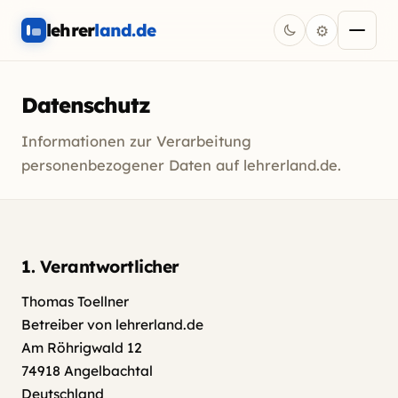
lehrer
land.de
⚙
Dunkelmodus einscha
Menü öf
Datenschutz
Informationen zur Verarbeitung
personenbezogener Daten auf lehrerland.de.
1. Verantwortlicher
Thomas Toellner
Betreiber von lehrerland.de
Am Röhrigwald 12
74918 Angelbachtal
Deutschland