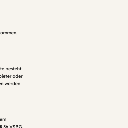
rnommen.
lte besteht
nbieter oder
gen werden
nem
 § 36 VSBG.