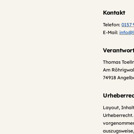
Kontakt
Telefon:
0157 
E-Mail:
info@l
Verantwort
Thomas Toell
Am Röhrigwal
74918 Angelb
Urheberrec
Layout, Inhal
Urheberrecht.
vorgenommen w
auszugsweise, 