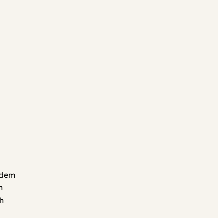
n dem
n
h