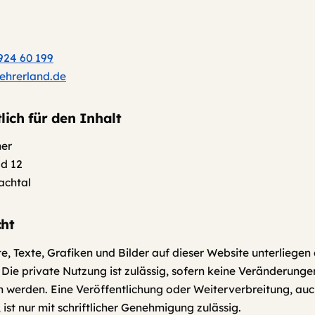
924 60 199
ehrerland.de
lich für den Inhalt
ner
d 12
achtal
ht
te, Texte, Grafiken und Bilder auf dieser Website unterliege
 Die private Nutzung ist zulässig, sofern keine Veränderunge
erden. Eine Veröffentlichung oder Weiterverbreitung, auc
ist nur mit schriftlicher Genehmigung zulässig.