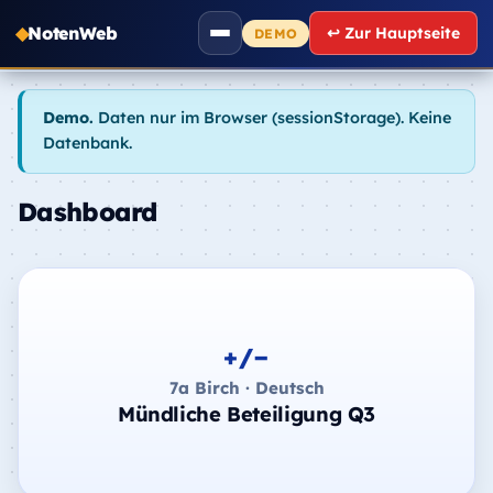
NotenWeb
↩ Zur Hauptseite
DEMO
Demo.
Daten nur im Browser (sessionStorage). Keine
Datenbank.
Dashboard
+/−
7a Birch · Deutsch
Mündliche Beteiligung Q3