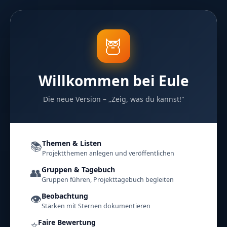
🦉
Willkommen bei Eule
Die neue Version – „Zeig, was du kannst!"
📚
Themen & Listen
Projektthemen anlegen und veröffentlichen
👥
Gruppen & Tagebuch
Gruppen führen, Projekttagebuch begleiten
👁️
Beobachtung
Stärken mit Sternen dokumentieren
⭐
Faire Bewertung