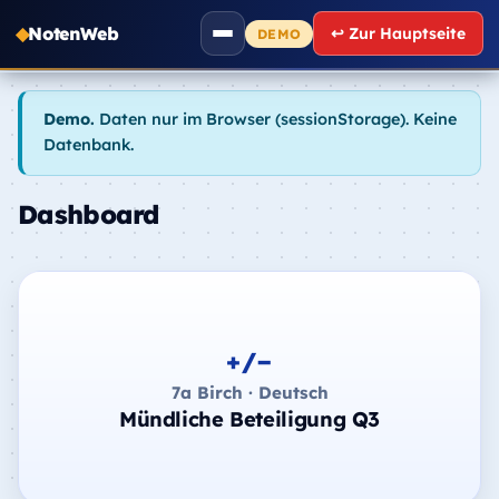
NotenWeb
↩ Zur Hauptseite
DEMO
Demo.
Daten nur im Browser (sessionStorage). Keine
Datenbank.
Dashboard
+/−
7a Birch · Deutsch
Mündliche Beteiligung Q3